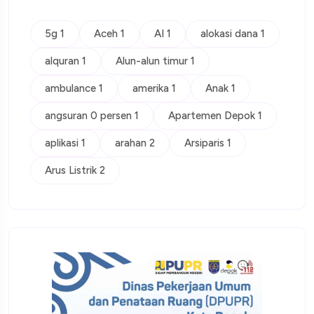
5g 1
Aceh 1
AI 1
alokasi dana 1
alquran 1
Alun-alun timur 1
ambulance 1
amerika 1
Anak 1
angsuran 0 persen 1
Apartemen Depok 1
aplikasi 1
arahan 2
Arsiparis 1
Arus Listrik 2