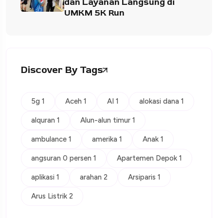
dan Layanan Langsung di
UMKM 5K Run
Discover By Tags
5g 1
Aceh 1
AI 1
alokasi dana 1
alquran 1
Alun-alun timur 1
ambulance 1
amerika 1
Anak 1
angsuran 0 persen 1
Apartemen Depok 1
aplikasi 1
arahan 2
Arsiparis 1
Arus Listrik 2