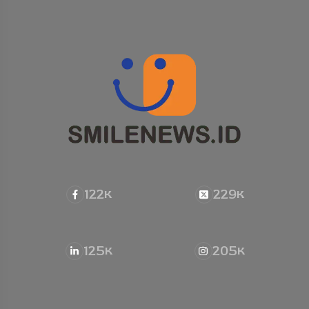
122
229
K
K
125
205
K
K