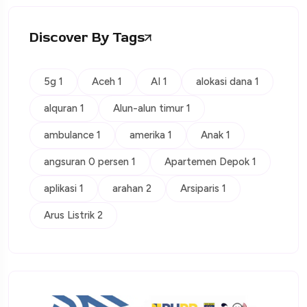
Discover By Tags
5g 1
Aceh 1
AI 1
alokasi dana 1
alquran 1
Alun-alun timur 1
ambulance 1
amerika 1
Anak 1
angsuran 0 persen 1
Apartemen Depok 1
aplikasi 1
arahan 2
Arsiparis 1
Arus Listrik 2