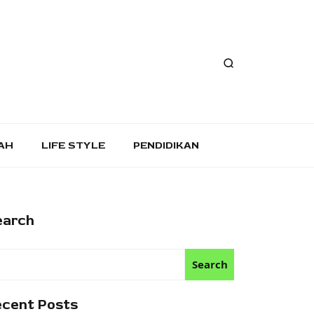
AH
LIFE STYLE
PENDIDIKAN
earch
Search
ecent Posts