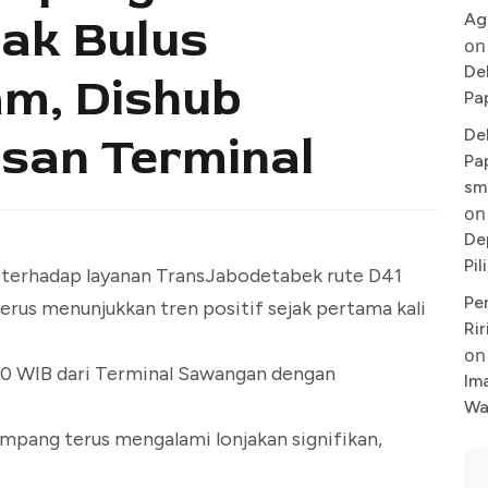
Ag
ak Bulus
on
De
am, Dishub
Pa
De
asan Terminal
Pa
sm
on
De
Pi
terhadap layanan TransJabodetabek rute D41
Pe
erus menunjukkan tren positif sejak pertama kali
Rir
on
10 WIB dari Terminal Sawangan dengan
Im
Wa
umpang terus mengalami lonjakan signifikan,