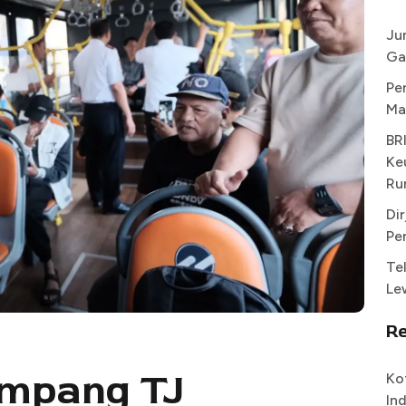
Ju
Ga
Pe
Ma
BR
Ke
Ru
Di
Pe
Te
Le
R
mpang TJ
Ko
In