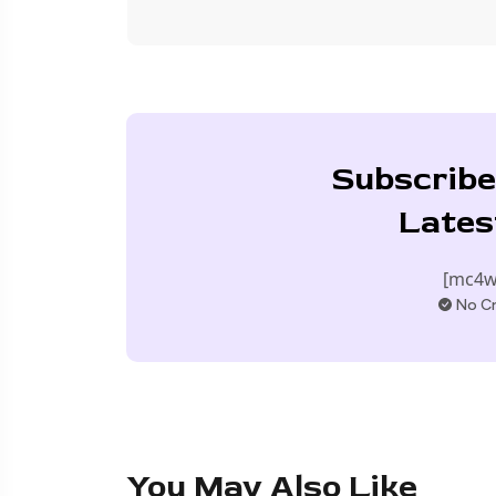
Subscribe
Lates
[mc4w
No Cr
You May Also Like