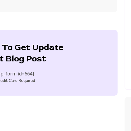
 To Get Update
t Blog Post
p_form id=664]
edit Card Required