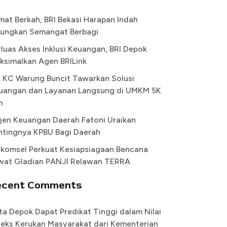
mat Berkah, BRI Bekasi Harapan Indah
ungkan Semangat Berbagi
rluas Akses Inklusi Keuangan, BRI Depok
ksimalkan Agen BRILink
I KC Warung Buncit Tawarkan Solusi
uangan dan Layanan Langsung di UMKM 5K
n
rjen Keuangan Daerah Fatoni Uraikan
ntingnya KPBU Bagi Daerah
lkomsel Perkuat Kesiapsiagaan Bencana
wat Gladian PANJI Relawan TERRA
ecent Comments
ta Depok Dapat Predikat Tinggi dalam Nilai
deks Kerukan Masyarakat dari Kementerian