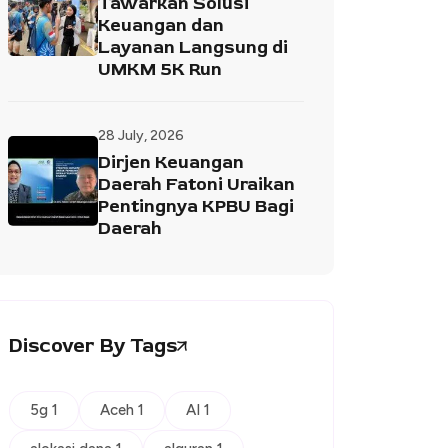
Tawarkan Solusi
Keuangan dan
Layanan Langsung di
UMKM 5K Run
28 July, 2026
Dirjen Keuangan
Daerah Fatoni Uraikan
Pentingnya KPBU Bagi
Daerah
Discover By Tags
5g 1
Aceh 1
AI 1