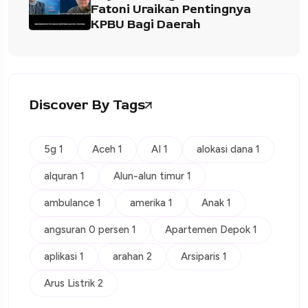
Fatoni Uraikan Pentingnya
KPBU Bagi Daerah
Discover By Tags
5g 1
Aceh 1
AI 1
alokasi dana 1
alquran 1
Alun-alun timur 1
ambulance 1
amerika 1
Anak 1
angsuran 0 persen 1
Apartemen Depok 1
aplikasi 1
arahan 2
Arsiparis 1
Arus Listrik 2