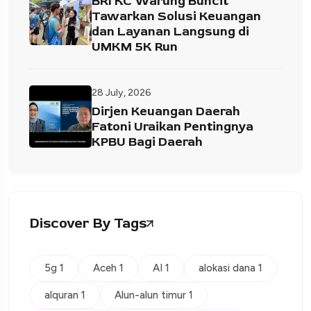
BRI KC Warung Buncit
Tawarkan Solusi Keuangan
dan Layanan Langsung di
UMKM 5K Run
28 July, 2026
Dirjen Keuangan Daerah
Fatoni Uraikan Pentingnya
KPBU Bagi Daerah
Discover By Tags
5g 1
Aceh 1
AI 1
alokasi dana 1
alquran 1
Alun-alun timur 1