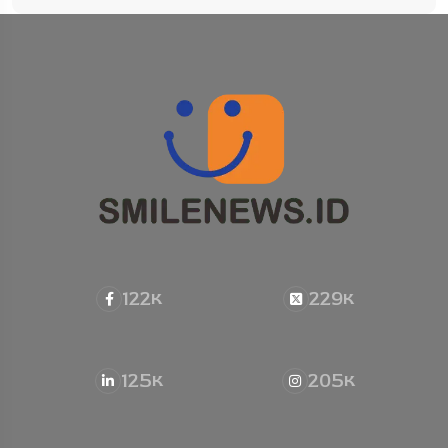
122
229
K
K
125
205
K
K