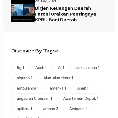
28 July, 2026
Dirjen Keuangan Daerah
Fatoni Uraikan Pentingnya
KPBU Bagi Daerah
Discover By Tags
5g 1
Aceh 1
AI 1
alokasi dana 1
alquran 1
Alun-alun timur 1
ambulance 1
amerika 1
Anak 1
angsuran 0 persen 1
Apartemen Depok 1
aplikasi 1
arahan 2
Arsiparis 1