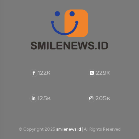
122
229
K
K
125
205
K
K
© Copyright 2025
smilenews.id
| All Rights Reserved