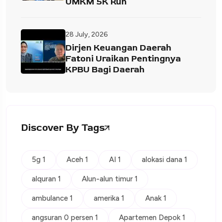
UMKM 5K Run
28 July, 2026
Dirjen Keuangan Daerah
Fatoni Uraikan Pentingnya
KPBU Bagi Daerah
Discover By Tags
5g 1
Aceh 1
AI 1
alokasi dana 1
alquran 1
Alun-alun timur 1
ambulance 1
amerika 1
Anak 1
angsuran 0 persen 1
Apartemen Depok 1