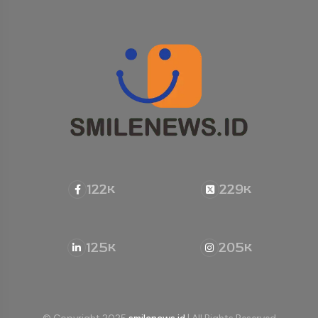
122
229
K
K
125
205
K
K