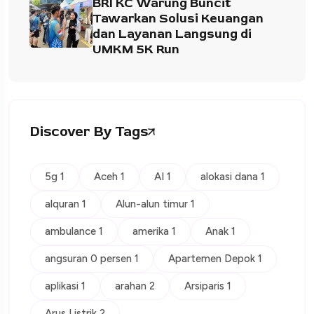
BRI KC Warung Buncit
Tawarkan Solusi Keuangan
dan Layanan Langsung di
UMKM 5K Run
Discover By Tags
5g 1
Aceh 1
AI 1
alokasi dana 1
alquran 1
Alun-alun timur 1
ambulance 1
amerika 1
Anak 1
angsuran 0 persen 1
Apartemen Depok 1
aplikasi 1
arahan 2
Arsiparis 1
Arus Listrik 2