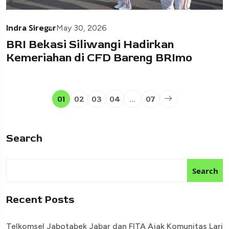
Indra Siregar
May 30, 2026
BRI Bekasi Siliwangi Hadirkan
Kemeriahan di CFD Bareng BRImo
01
02
03
04
…
07
Search
Search
Recent Posts
Telkomsel Jabotabek Jabar dan FITA Ajak Komunitas Lari