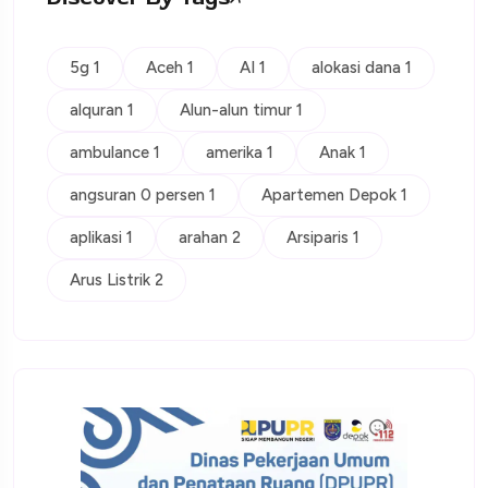
5g 1
Aceh 1
AI 1
alokasi dana 1
alquran 1
Alun-alun timur 1
ambulance 1
amerika 1
Anak 1
angsuran 0 persen 1
Apartemen Depok 1
aplikasi 1
arahan 2
Arsiparis 1
Arus Listrik 2