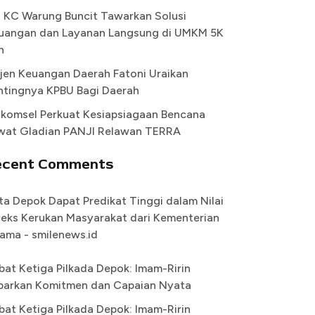
I KC Warung Buncit Tawarkan Solusi
uangan dan Layanan Langsung di UMKM 5K
n
rjen Keuangan Daerah Fatoni Uraikan
ntingnya KPBU Bagi Daerah
lkomsel Perkuat Kesiapsiagaan Bencana
wat Gladian PANJI Relawan TERRA
ecent Comments
ta Depok Dapat Predikat Tinggi dalam Nilai
deks Kerukan Masyarakat dari Kementerian
ama - smilenews.id
bat Ketiga Pilkada Depok: Imam-Ririn
parkan Komitmen dan Capaian Nyata
bat Ketiga Pilkada Depok: Imam-Ririn