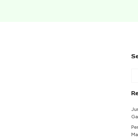
S
R
Ju
Ga
Pe
Ma