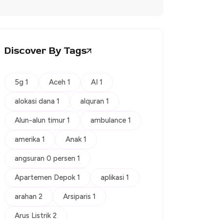
Discover By Tags
5g 1
Aceh 1
AI 1
alokasi dana 1
alquran 1
Alun-alun timur 1
ambulance 1
amerika 1
Anak 1
angsuran 0 persen 1
Apartemen Depok 1
aplikasi 1
arahan 2
Arsiparis 1
Arus Listrik 2