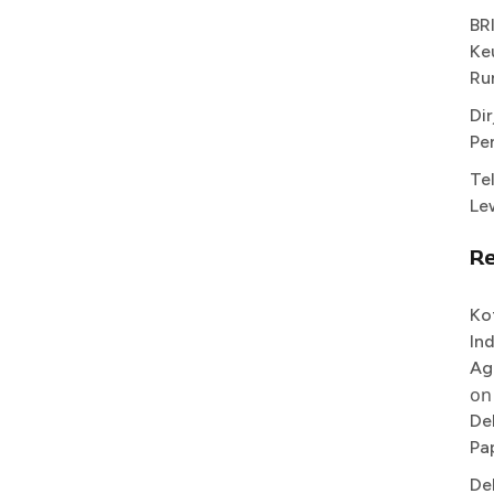
BR
Ke
Ru
Di
Pe
Te
Le
R
Ko
In
Ag
on
De
Pa
De