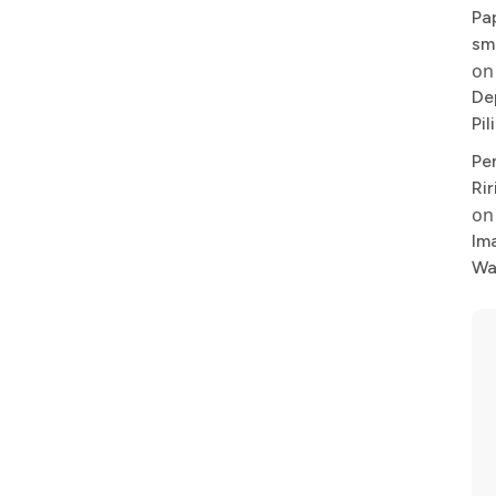
Pa
sm
on
De
Pi
Pe
Rir
on
Im
Wa