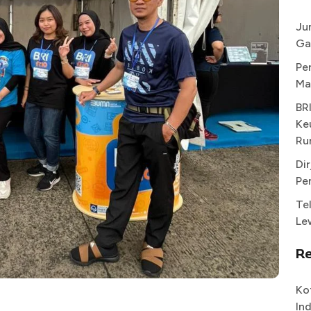
Ju
Ga
Pe
Ma
BR
Ke
Ru
Di
Pe
Te
Le
R
Ko
In