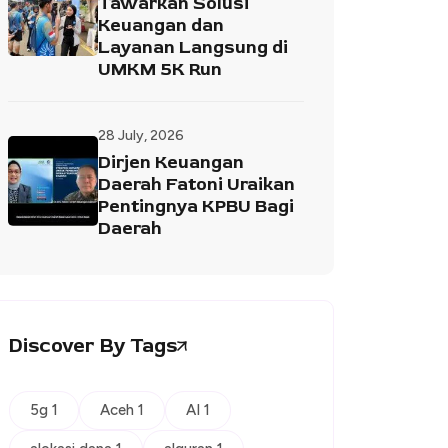
Tawarkan Solusi
Keuangan dan
Layanan Langsung di
UMKM 5K Run
28 July, 2026
Dirjen Keuangan
Daerah Fatoni Uraikan
Pentingnya KPBU Bagi
Daerah
Discover By Tags
5g 1
Aceh 1
AI 1