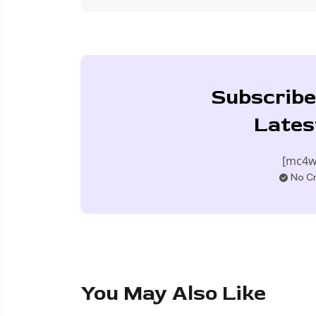
Subscribe
Lates
[mc4w
No Cr
You May Also Like