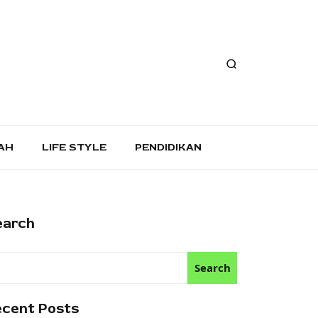
AH
LIFE STYLE
PENDIDIKAN
earch
Search
ecent Posts