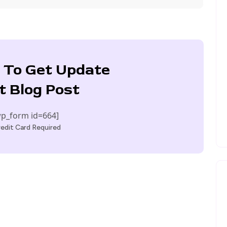
 To Get Update
t Blog Post
p_form id=664]
edit Card Required