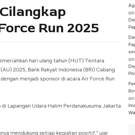
Ag
 Cilangkap
on
De
Force Run 2025
Pa
De
Pa
sm
on
meriahkan hari ulang tahun (HUT) Tentara
De
 (AU) 2025, Bank Rakyat Indonesia (BRI) Cabang
Pi
dengan menjadi sponsor di acara Air Force Run
Pe
Rir
on
Im
n di Lapangan Udara Halim Perdanakusuma Jakarta
Wa
unya mendukung setiap kegiatan positif,” ujar