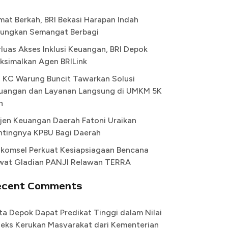
mat Berkah, BRI Bekasi Harapan Indah
ungkan Semangat Berbagi
rluas Akses Inklusi Keuangan, BRI Depok
ksimalkan Agen BRILink
I KC Warung Buncit Tawarkan Solusi
uangan dan Layanan Langsung di UMKM 5K
n
rjen Keuangan Daerah Fatoni Uraikan
ntingnya KPBU Bagi Daerah
lkomsel Perkuat Kesiapsiagaan Bencana
wat Gladian PANJI Relawan TERRA
ecent Comments
ta Depok Dapat Predikat Tinggi dalam Nilai
deks Kerukan Masyarakat dari Kementerian