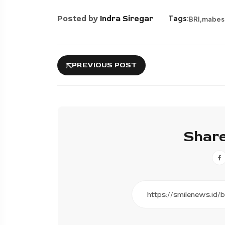
,
Posted by
Indra Siregar
Tags:
BRI
mabes 
PREVIOUS POST
Share