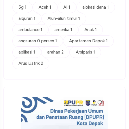
5g 1
Aceh 1
AI 1
alokasi dana 1
alquran 1
Alun-alun timur 1
ambulance 1
amerika 1
Anak 1
angsuran 0 persen 1
Apartemen Depok 1
aplikasi 1
arahan 2
Arsiparis 1
Arus Listrik 2