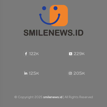
122
229
K
K
125
205
K
K
© Copyright 2025
smilenews.id
| All Rights Reserved