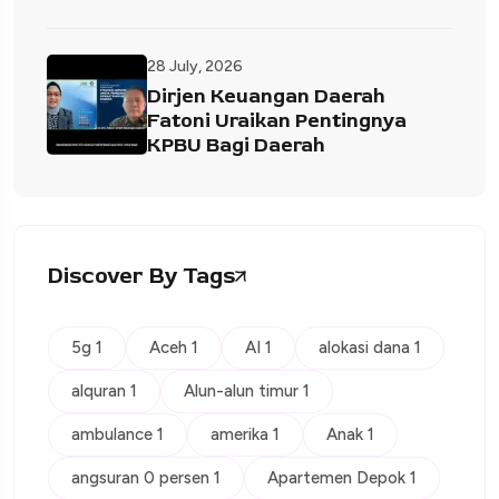
28 July, 2026
Dirjen Keuangan Daerah
Fatoni Uraikan Pentingnya
KPBU Bagi Daerah
Discover By Tags
5g 1
Aceh 1
AI 1
alokasi dana 1
alquran 1
Alun-alun timur 1
ambulance 1
amerika 1
Anak 1
angsuran 0 persen 1
Apartemen Depok 1