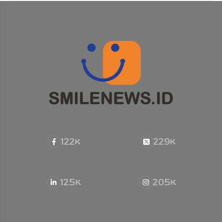
122
229
K
K
125
205
K
K