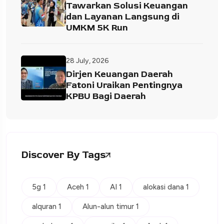
Tawarkan Solusi Keuangan
dan Layanan Langsung di
UMKM 5K Run
28 July, 2026
Dirjen Keuangan Daerah
Fatoni Uraikan Pentingnya
KPBU Bagi Daerah
Discover By Tags
5g 1
Aceh 1
AI 1
alokasi dana 1
alquran 1
Alun-alun timur 1