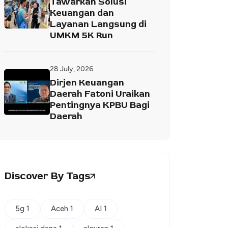
Tawarkan Solusi
Keuangan dan
Layanan Langsung di
UMKM 5K Run
28 July, 2026
Dirjen Keuangan
Daerah Fatoni Uraikan
Pentingnya KPBU Bagi
Daerah
Discover By Tags
5g 1
Aceh 1
AI 1