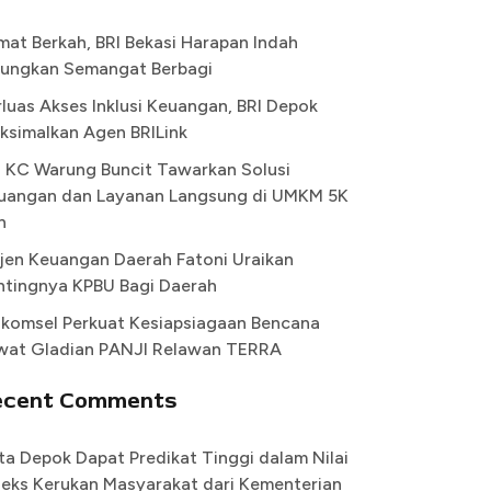
mat Berkah, BRI Bekasi Harapan Indah
ungkan Semangat Berbagi
rluas Akses Inklusi Keuangan, BRI Depok
ksimalkan Agen BRILink
I KC Warung Buncit Tawarkan Solusi
uangan dan Layanan Langsung di UMKM 5K
n
rjen Keuangan Daerah Fatoni Uraikan
ntingnya KPBU Bagi Daerah
lkomsel Perkuat Kesiapsiagaan Bencana
wat Gladian PANJI Relawan TERRA
ecent Comments
ta Depok Dapat Predikat Tinggi dalam Nilai
deks Kerukan Masyarakat dari Kementerian