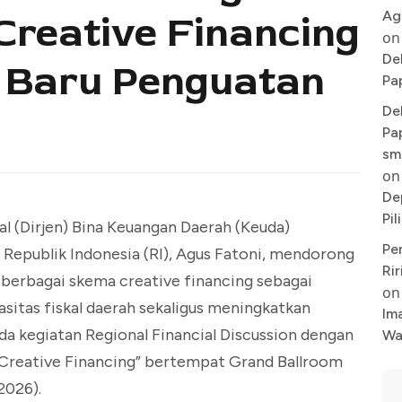
Ag
Creative Financing
on
De
 Baru Penguatan
Pa
De
Pa
sm
on
De
Pi
al (Dirjen) Bina Keuangan Daerah (Keuda)
Pe
Republik Indonesia (RI), Agus Fatoni, mendorong
Rir
erbagai skema creative financing sebagai
on
sitas fiskal daerah sekaligus meningkatkan
Im
ada kegiatan Regional Financial Discussion dengan
Wa
Creative Financing” bertempat Grand Ballroom
2026).