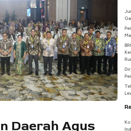
Ju
Ga
Pe
Ma
BR
Ke
Ru
Di
Pe
Te
Le
R
an Daerah Agus
Ko
In