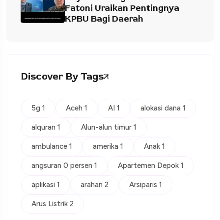
Fatoni Uraikan Pentingnya
KPBU Bagi Daerah
Discover By Tags
5g 1
Aceh 1
AI 1
alokasi dana 1
alquran 1
Alun-alun timur 1
ambulance 1
amerika 1
Anak 1
angsuran 0 persen 1
Apartemen Depok 1
aplikasi 1
arahan 2
Arsiparis 1
Arus Listrik 2