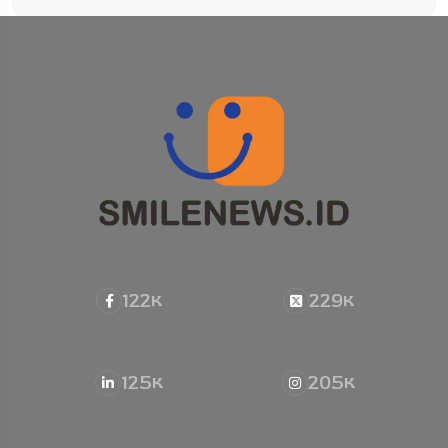
122
229
K
K
125
205
K
K