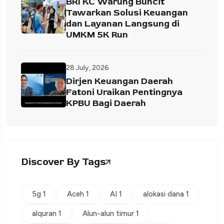
BRI KC Warung Buncit
Tawarkan Solusi Keuangan
dan Layanan Langsung di
UMKM 5K Run
28 July, 2026
Dirjen Keuangan Daerah
Fatoni Uraikan Pentingnya
KPBU Bagi Daerah
Discover By Tags
5g 1
Aceh 1
AI 1
alokasi dana 1
alquran 1
Alun-alun timur 1