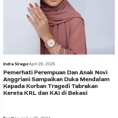
Indra Siregar
April 28, 2026
Pemerhati Perempuan Dan Anak Novi
Anggriani Sampaikan Duka Mendalam
Kepada Korban Tragedi Tabrakan
Kereta KRL dan KAI di Bekasi