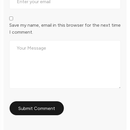
Save my name, email in this browser for the next time
I comment.