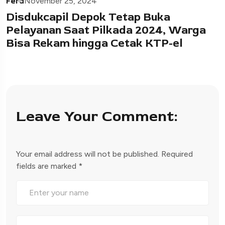
Ferd
November 25, 2024
Disdukcapil Depok Tetap Buka
Pelayanan Saat Pilkada 2024, Warga
Bisa Rekam hingga Cetak KTP-el
Leave Your Comment:
Your email address will not be published.
Required
fields are marked
*