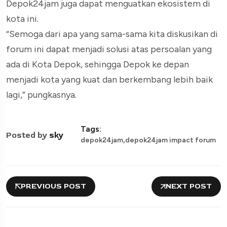
Depok24jam juga dapat menguatkan ekosistem di
kota ini.
“Semoga dari apa yang sama-sama kita diskusikan di
forum ini dapat menjadi solusi atas persoalan yang
ada di Kota Depok, sehingga Depok ke depan
menjadi kota yang kuat dan berkembang lebih baik
lagi,” pungkasnya.
Tags:
Posted by
sky
,
depok24jam
depok24jam impact forum
PREVIOUS POST
NEXT POST