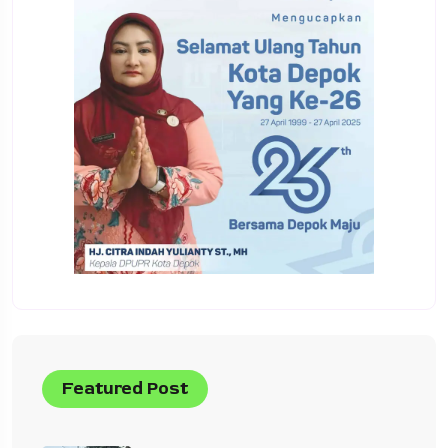
Featured Post