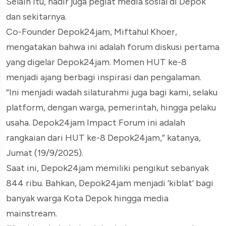
Selain itu, hadir juga pegiat media sosial di Depok
dan sekitarnya.
Co-Founder Depok24jam, Miftahul Khoer,
mengatakan bahwa ini adalah forum diskusi pertama
yang digelar Depok24jam. Momen HUT ke-8
menjadi ajang berbagi inspirasi dan pengalaman.
“Ini menjadi wadah silaturahmi juga bagi kami, selaku
platform, dengan warga, pemerintah, hingga pelaku
usaha. Depok24jam Impact Forum ini adalah
rangkaian dari HUT ke-8 Depok24jam,” katanya,
Jumat (19/9/2025).
Saat ini, Depok24jam memiliki pengikut sebanyak
844 ribu. Bahkan, Depok24jam menjadi ‘kiblat’ bagi
banyak warga Kota Depok hingga media
mainstream.