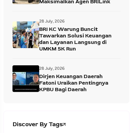
Maksimalkan Agen BRILink
28 July, 2026
BRI KC Warung Buncit
Tawarkan Solusi Keuangan
dan Layanan Langsung di
UMKM 5K Run
28 July, 2026
Dirjen Keuangan Daerah
Fatoni Uraikan Pentingnya
KPBU Bagi Daerah
Discover By Tags