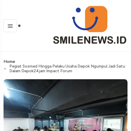
Home
Pegiat Sosmed Hingga Pelaku Usaha Depok Ngumpul Jadi Satu
Dalam Depok24jam Impact Forum