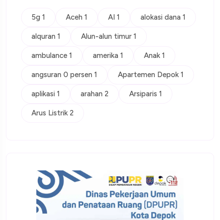
5g 1
Aceh 1
AI 1
alokasi dana 1
alquran 1
Alun-alun timur 1
ambulance 1
amerika 1
Anak 1
angsuran 0 persen 1
Apartemen Depok 1
aplikasi 1
arahan 2
Arsiparis 1
Arus Listrik 2