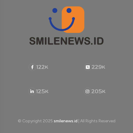
122
229
K
K
125
205
K
K
© Copyright 2025
smilenews.id
| All Rights Reserved