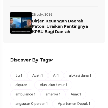
28 July, 2026
Dirjen Keuangan Daerah
Fatoni Uraikan Pentingnya
KPBU Bagi Daerah
Discover By Tags
5g 1
Aceh 1
AI 1
alokasi dana 1
alquran 1
Alun-alun timur 1
ambulance 1
amerika 1
Anak 1
angsuran 0 persen 1
Apartemen Depok 1