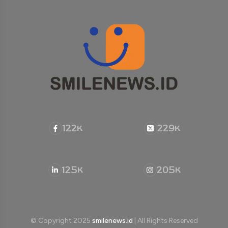
122
229
K
K
125
205
K
K
© Copyright 2025
smilenews.id
| All Rights Reserved