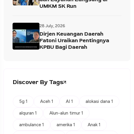
UMKM 5K Run
28 July, 2026
Dirjen Keuangan Daerah
Fatoni Uraikan Pentingnya
KPBU Bagi Daerah
Discover By Tags
5g 1
Aceh 1
AI 1
alokasi dana 1
alquran 1
Alun-alun timur 1
ambulance 1
amerika 1
Anak 1