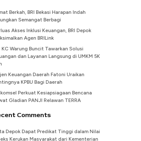
mat Berkah, BRI Bekasi Harapan Indah
ungkan Semangat Berbagi
rluas Akses Inklusi Keuangan, BRI Depok
ksimalkan Agen BRILink
I KC Warung Buncit Tawarkan Solusi
uangan dan Layanan Langsung di UMKM 5K
n
rjen Keuangan Daerah Fatoni Uraikan
ntingnya KPBU Bagi Daerah
lkomsel Perkuat Kesiapsiagaan Bencana
wat Gladian PANJI Relawan TERRA
ecent Comments
ta Depok Dapat Predikat Tinggi dalam Nilai
deks Kerukan Masyarakat dari Kementerian