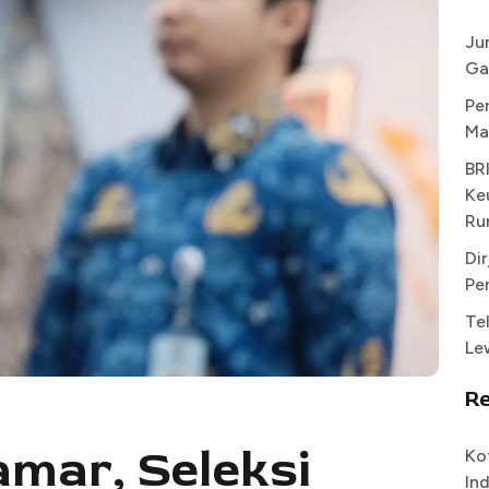
Ju
Ga
Pe
Ma
BR
Ke
Ru
Di
Pe
Te
Le
R
mar, Seleksi
Ko
In