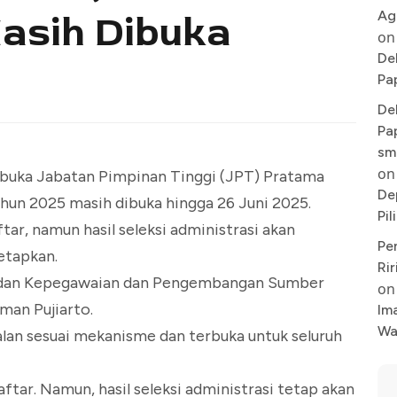
Ag
asih Dibuka
on
De
Pa
De
Pa
sm
on
buka Jabatan Pimpinan Tinggi (JPT) Pratama
De
hun 2025 masih dibuka hingga 26 Juni 2025.
Pi
r, namun hasil seleksi administrasi akan
Pe
etapkan.
Rir
Badan Kepegawaian dan Pengembangan Sumber
on
an Pujiarto.
Im
Wa
alan sesuai mekanisme dan terbuka untuk seluruh
ar. Namun, hasil seleksi administrasi tetap akan