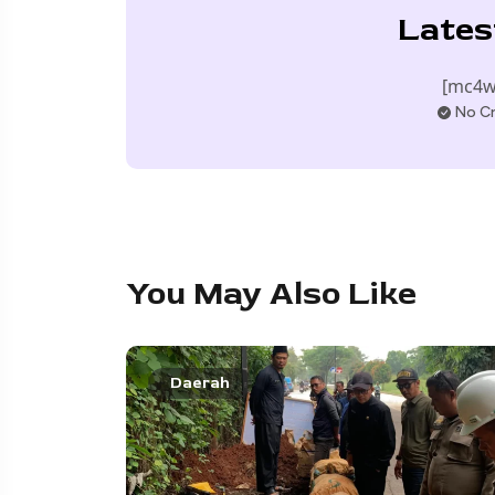
Lates
[mc4w
No Cr
You May Also Like
Daerah