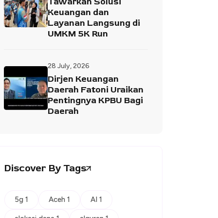
Tawarkan Solusi
Keuangan dan
Layanan Langsung di
UMKM 5K Run
28 July, 2026
Dirjen Keuangan
Daerah Fatoni Uraikan
Pentingnya KPBU Bagi
Daerah
Discover By Tags
5g 1
Aceh 1
AI 1