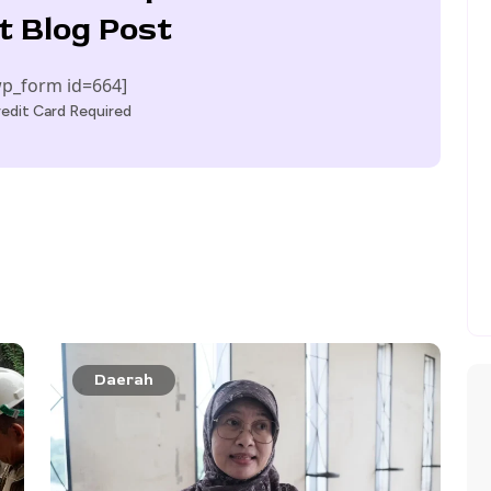
t Blog Post
p_form id=664]
edit Card Required
Daerah