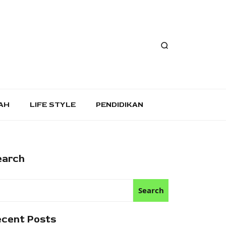
AH
LIFE STYLE
PENDIDIKAN
earch
Search
ecent Posts