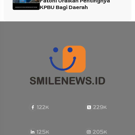
Fatoni Uraikan Pentingnya
KPBU Bagi Daerah
122
229
K
K
125
205
K
K