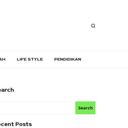
AH
LIFE STYLE
PENDIDIKAN
earch
Search
ecent Posts