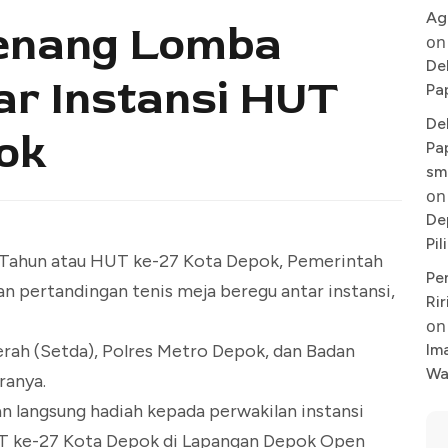
Ag
menang Lomba
on
De
ar Instansi HUT
Pa
De
ok
Pa
sm
on
De
Pi
Tahun atau HUT ke-27 Kota Depok, Pemerintah
Pe
 pertandingan tenis meja beregu antar instansi,
Rir
on
aerah (Setda), Polres Metro Depok, dan Badan
Im
Wa
ranya.
n langsung hadiah kepada perwakilan instansi
 ke-27 Kota Depok di Lapangan Depok Open