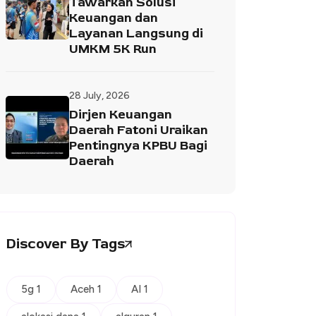
Tawarkan Solusi
Keuangan dan
Layanan Langsung di
UMKM 5K Run
28 July, 2026
Dirjen Keuangan
Daerah Fatoni Uraikan
Pentingnya KPBU Bagi
Daerah
Discover By Tags
5g 1
Aceh 1
AI 1