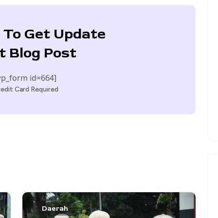
 To Get Update
t Blog Post
p_form id=664]
edit Card Required
Daerah