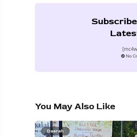
Subscribe
Lates
[mc4w
No Cr
You May Also Like
Daerah