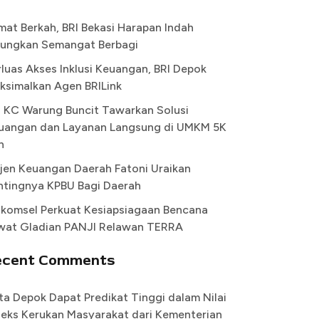
mat Berkah, BRI Bekasi Harapan Indah
ungkan Semangat Berbagi
rluas Akses Inklusi Keuangan, BRI Depok
ksimalkan Agen BRILink
I KC Warung Buncit Tawarkan Solusi
uangan dan Layanan Langsung di UMKM 5K
n
rjen Keuangan Daerah Fatoni Uraikan
ntingnya KPBU Bagi Daerah
lkomsel Perkuat Kesiapsiagaan Bencana
wat Gladian PANJI Relawan TERRA
ecent Comments
ta Depok Dapat Predikat Tinggi dalam Nilai
deks Kerukan Masyarakat dari Kementerian