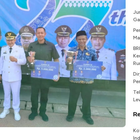
Ju
Ga
Pe
Ma
BR
Ke
Ru
Di
Pe
Te
Le
R
Ko
In