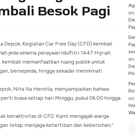
Ag
mbali Besok Pagi
on
De
Pa
De
ta Depok. Kegiatan Car Free Day (CFD) kembali
Pa
sm
ah jeda selama perayaan Idulfitri 1447 Hijriah.
on
t kembali memanfaatkan ruang publik untuk
De
ingan, bersepeda, hingga sekadar menikmati
Pi
Pe
Depok, Nita Ita Hernita, menyampaikan bahwa
Rir
perti biasa setiap hari Minggu, pukul 06.00 hingga
on
Im
Wa
ali beraktivitas di CFD. Kami mengajak warga
gan tetap menjaga ketertiban dan kebersihan,”