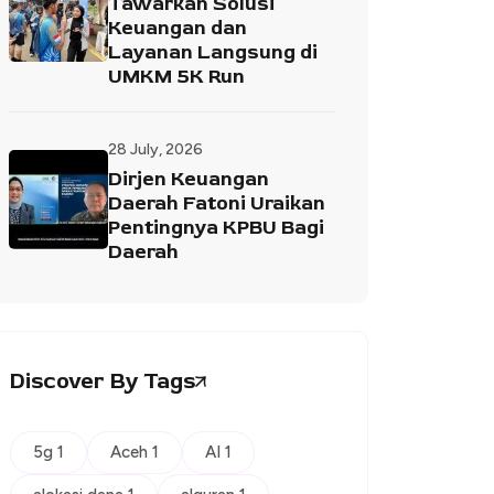
Tawarkan Solusi
Keuangan dan
Layanan Langsung di
UMKM 5K Run
28 July, 2026
Dirjen Keuangan
Daerah Fatoni Uraikan
Pentingnya KPBU Bagi
Daerah
Discover By Tags
5g 1
Aceh 1
AI 1