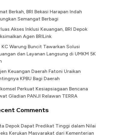
mat Berkah, BRI Bekasi Harapan Indah
ungkan Semangat Berbagi
rluas Akses Inklusi Keuangan, BRI Depok
ksimalkan Agen BRILink
I KC Warung Buncit Tawarkan Solusi
uangan dan Layanan Langsung di UMKM 5K
n
rjen Keuangan Daerah Fatoni Uraikan
ntingnya KPBU Bagi Daerah
lkomsel Perkuat Kesiapsiagaan Bencana
wat Gladian PANJI Relawan TERRA
ecent Comments
ta Depok Dapat Predikat Tinggi dalam Nilai
deks Kerukan Masyarakat dari Kementerian