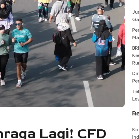
Ju
Ga
Pe
Ma
BR
Ke
Ru
Di
Pe
Te
Le
R
raga Lagi! CFD
Ko
In