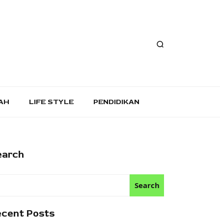
AH
LIFE STYLE
PENDIDIKAN
earch
Search
ecent Posts