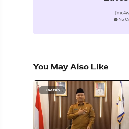
[mc4w
No Cr
You May Also Like
Daerah