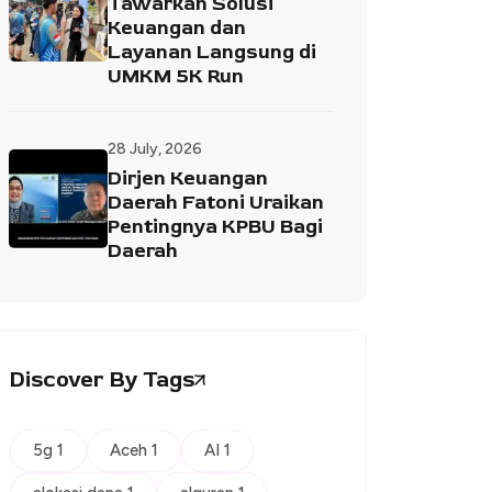
Tawarkan Solusi
Keuangan dan
Layanan Langsung di
UMKM 5K Run
28 July, 2026
Dirjen Keuangan
Daerah Fatoni Uraikan
Pentingnya KPBU Bagi
Daerah
Discover By Tags
5g 1
Aceh 1
AI 1