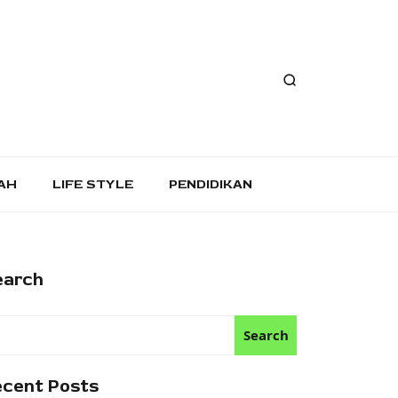
AH
LIFE STYLE
PENDIDIKAN
earch
Search
ecent Posts