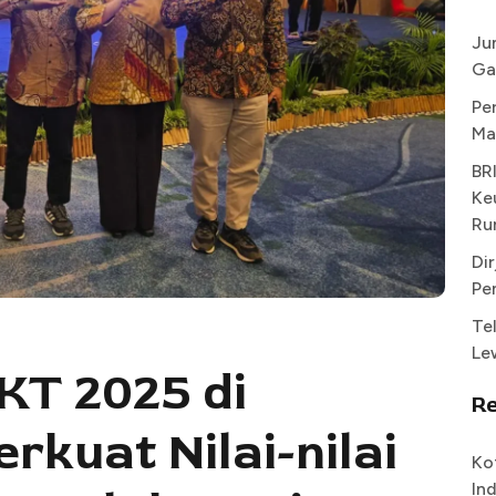
Ju
Ga
Pe
Ma
BR
Ke
Ru
Di
Pe
Te
Le
KT 2025 di
R
rkuat Nilai-nilai
Ko
In