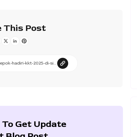
 This Post
 To Get Update
t Blog Post