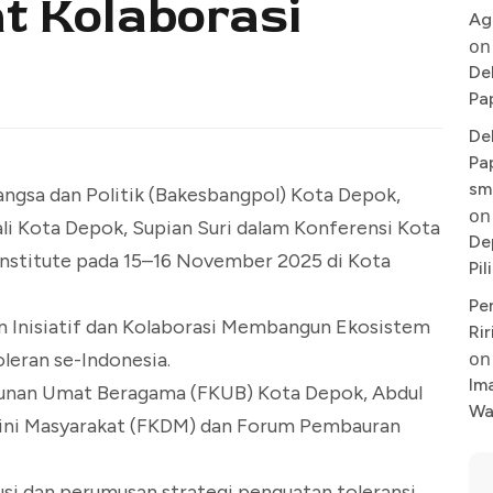
t Kolaborasi
Ag
on
De
Pa
De
Pa
sm
ngsa dan Politik (Bakesbangpol) Kota Depok,
on
li Kota Depok, Supian Suri dalam Konferensi Kota
De
Institute pada 15–16 November 2025 di Kota
Pi
Pe
 Inisiatif dan Kolaborasi Membangun Ekosistem
Rir
on
oleran se-Indonesia.
Im
kunan Umat Beragama (FKUB) Kota Depok, Abdul
Wa
Dini Masyarakat (FKDM) dan Forum Pembauran
usi dan perumusan strategi penguatan toleransi