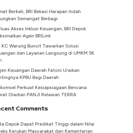
mat Berkah, BRI Bekasi Harapan Indah
ungkan Semangat Berbagi
rluas Akses Inklusi Keuangan, BRI Depok
ksimalkan Agen BRILink
I KC Warung Buncit Tawarkan Solusi
uangan dan Layanan Langsung di UMKM 5K
n
rjen Keuangan Daerah Fatoni Uraikan
ntingnya KPBU Bagi Daerah
lkomsel Perkuat Kesiapsiagaan Bencana
wat Gladian PANJI Relawan TERRA
ecent Comments
ta Depok Dapat Predikat Tinggi dalam Nilai
deks Kerukan Masyarakat dari Kementerian