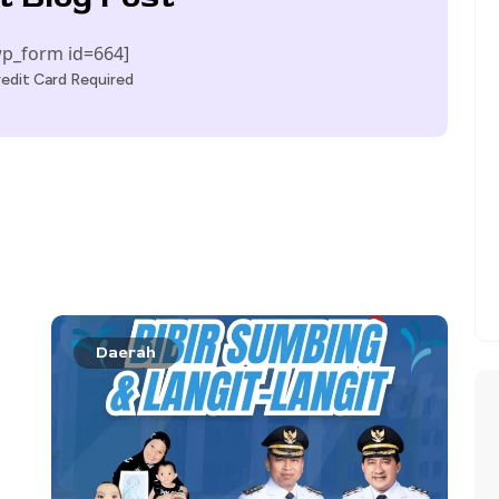
p_form id=664]
edit Card Required
Daerah