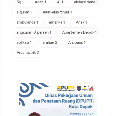
5g 1
Aceh 1
AI 1
alokasi dana 1
alquran 1
Alun-alun timur 1
ambulance 1
amerika 1
Anak 1
angsuran 0 persen 1
Apartemen Depok 1
aplikasi 1
arahan 2
Arsiparis 1
Arus Listrik 2