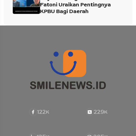
Fatoni Uraikan Pentingnya
KPBU Bagi Daerah
122
229
K
K