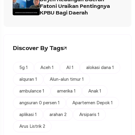
Fatoni Uraikan Pentingnya
KPBU Bagi Daerah
Discover By Tags
5g 1
Aceh 1
AI 1
alokasi dana 1
alquran 1
Alun-alun timur 1
ambulance 1
amerika 1
Anak 1
angsuran 0 persen 1
Apartemen Depok 1
aplikasi 1
arahan 2
Arsiparis 1
Arus Listrik 2