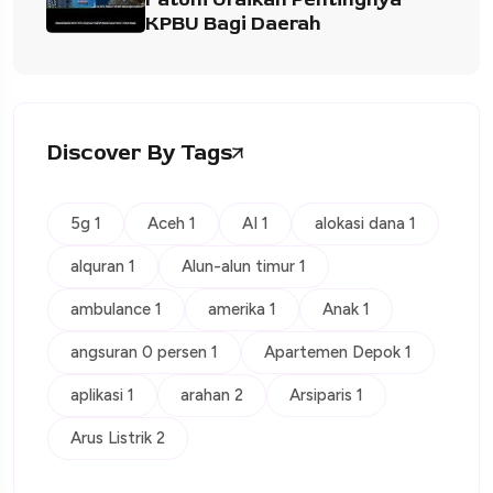
KPBU Bagi Daerah
Discover By Tags
5g 1
Aceh 1
AI 1
alokasi dana 1
alquran 1
Alun-alun timur 1
ambulance 1
amerika 1
Anak 1
angsuran 0 persen 1
Apartemen Depok 1
aplikasi 1
arahan 2
Arsiparis 1
Arus Listrik 2