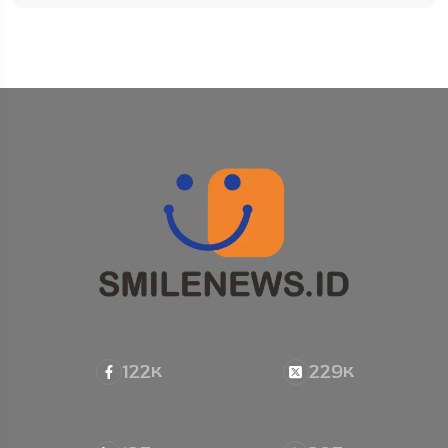
122
229
K
K