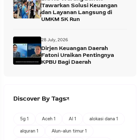
Tawarkan Solusi Keuangan
dan Layanan Langsung di
UMKM 5K Run
28 July, 2026
Dirjen Keuangan Daerah
Fatoni Uraikan Pentingnya
KPBU Bagi Daerah
Discover By Tags
5g 1
Aceh 1
AI 1
alokasi dana 1
alquran 1
Alun-alun timur 1