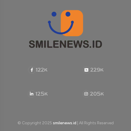
122
229
K
K
125
205
K
K
© Copyright 2025
smilenews.id
| All Rights Reserved