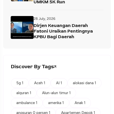
UMKM 5K Run
28 July, 2026
Dirjen Keuangan Daerah
Fatoni Uraikan Pentingnya
KPBU Bagi Daerah
Discover By Tags
5g 1
Aceh 1
AI 1
alokasi dana 1
alquran 1
Alun-alun timur 1
ambulance 1
amerika 1
Anak 1
angsuran 0 persen 1
Apartemen Depok 1