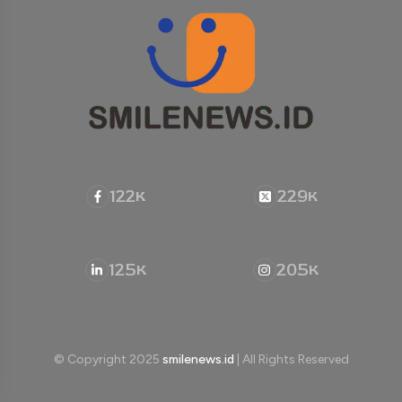
122
229
K
K
125
205
K
K
© Copyright 2025
smilenews.id
| All Rights Reserved