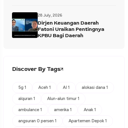
28 July, 2026
Dirjen Keuangan Daerah
Fatoni Uraikan Pentingnya
KPBU Bagi Daerah
Discover By Tags
5g 1
Aceh 1
AI 1
alokasi dana 1
alquran 1
Alun-alun timur 1
ambulance 1
amerika 1
Anak 1
angsuran 0 persen 1
Apartemen Depok 1