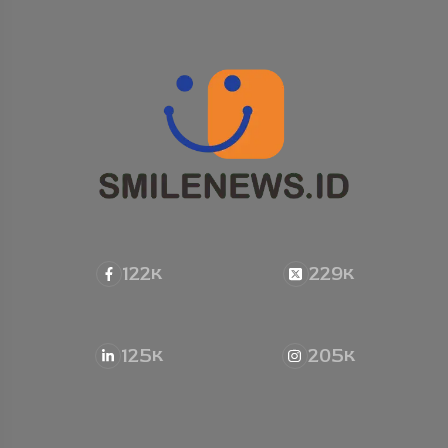
122
229
K
K
125
205
K
K