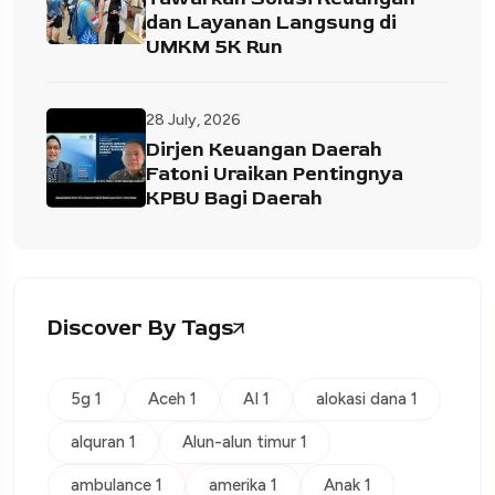
dan Layanan Langsung di
UMKM 5K Run
28 July, 2026
Dirjen Keuangan Daerah
Fatoni Uraikan Pentingnya
KPBU Bagi Daerah
Discover By Tags
5g 1
Aceh 1
AI 1
alokasi dana 1
alquran 1
Alun-alun timur 1
ambulance 1
amerika 1
Anak 1