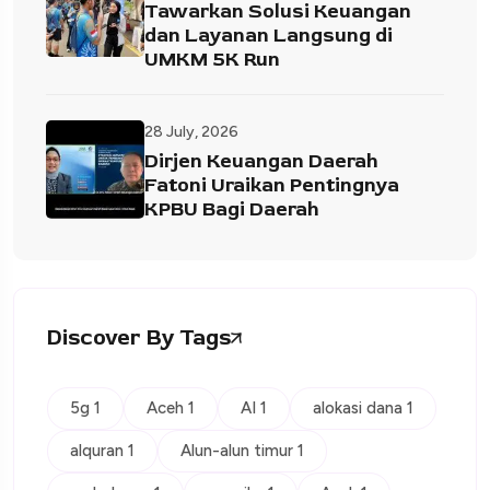
Tawarkan Solusi Keuangan
dan Layanan Langsung di
UMKM 5K Run
28 July, 2026
Dirjen Keuangan Daerah
Fatoni Uraikan Pentingnya
KPBU Bagi Daerah
Discover By Tags
5g 1
Aceh 1
AI 1
alokasi dana 1
alquran 1
Alun-alun timur 1