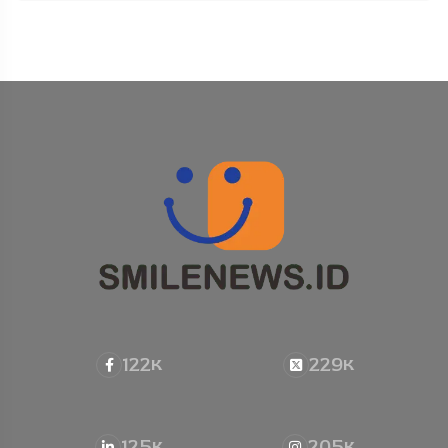
122
229
K
K
125
205
K
K