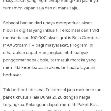
masyarakat yang ingin tetap mengikuti jalannya
turnamen kapan saja dan di mana saja.
Sebagai bagian dari upaya memperluas akses
hiburan digital yang inklusif, Telkomsel dan TVRI
menyediakan 100.000 akses gratis Bola Gembira
MAXStream TV bagi masyarakat. Program ini
diharapkan dapat menjangkau lebih banyak
penggemar sepak bola, termasuk mereka yang
memiliki keterbatasan akses terhadap layanan
berbayar.
Tak berhenti di sana, Telkomsel juga meluncurkan
paket khusus Piala Dunia 2026 dengan harga
terjangkau. Pelanggan dapat memilih Paket Bola