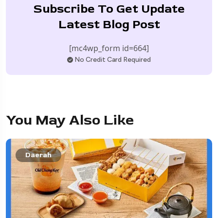
Subscribe To Get Update
Latest Blog Post
[mc4wp_form id=664]
No Credit Card Required
You May Also Like
Daerah