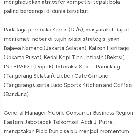
menghidupkan atmosfer kompetisi sepak bola
paling bergengsi di dunia tersebut.
Pada laga pembuka Kamis (12/6), masyarakat dapat
menikmati nobar di tujuh lokasi strategis, yakni
Bajawa Kemang (Jakarta Selatan), Kaizen Heritage
(Jakarta Pusat), Kedai Kopi Tjan Jatiasih (Bekasi),
INTERAKSI (Depok), Interaksi Space Pamulang
(Tangerang Selatan), Lieben Cafe Cimone
(Tangerang), serta Ludo Sports Kitchen and Coffee
(Bandung).
General Manager Mobile Consumer Business Region
Eastern Jabotabek Telkomsel, Abdi J. Putra,
mengatakan Piala Dunia selalu menjadi momentum