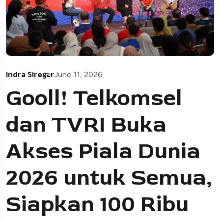
Indra Siregar
June 11, 2026
Gooll! Telkomsel
dan TVRI Buka
Akses Piala Dunia
2026 untuk Semua,
Siapkan 100 Ribu