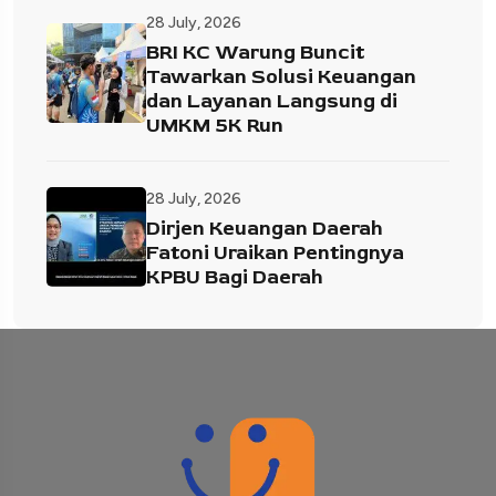
28 July, 2026
BRI KC Warung Buncit
Tawarkan Solusi Keuangan
dan Layanan Langsung di
UMKM 5K Run
28 July, 2026
Dirjen Keuangan Daerah
Fatoni Uraikan Pentingnya
KPBU Bagi Daerah