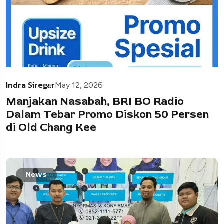
Indra Siregar
May 12, 2026
Manjakan Nasabah, BRI BO Radio
Dalam Tebar Promo Diskon 50 Persen
di Old Chang Kee
News