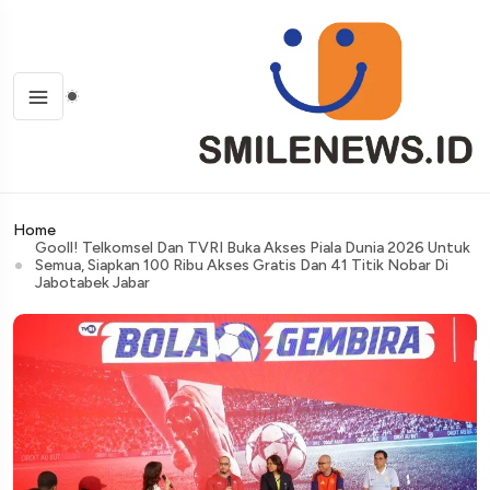
Home
Gooll! Telkomsel Dan TVRI Buka Akses Piala Dunia 2026 Untuk
Semua, Siapkan 100 Ribu Akses Gratis Dan 41 Titik Nobar Di
Jabotabek Jabar