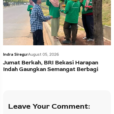
Indra Siregar
August 05, 2026
Jumat Berkah, BRI Bekasi Harapan
Indah Gaungkan Semangat Berbagi
Leave Your Comment: