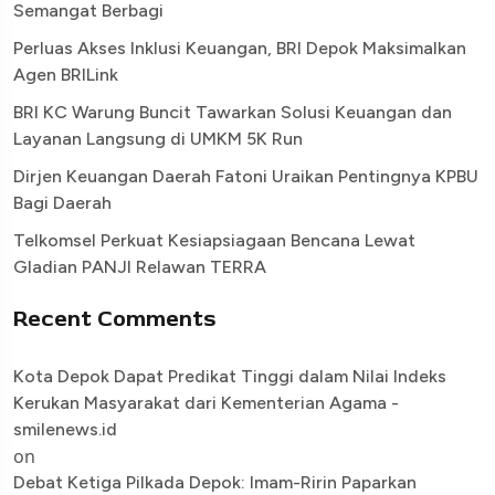
Semangat Berbagi
Perluas Akses Inklusi Keuangan, BRI Depok Maksimalkan
Agen BRILink
BRI KC Warung Buncit Tawarkan Solusi Keuangan dan
Layanan Langsung di UMKM 5K Run
Dirjen Keuangan Daerah Fatoni Uraikan Pentingnya KPBU
Bagi Daerah
Telkomsel Perkuat Kesiapsiagaan Bencana Lewat
Gladian PANJI Relawan TERRA
Recent Comments
Kota Depok Dapat Predikat Tinggi dalam Nilai Indeks
Kerukan Masyarakat dari Kementerian Agama -
smilenews.id
on
Debat Ketiga Pilkada Depok: Imam-Ririn Paparkan