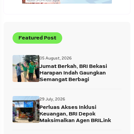
Featured Post
05 August, 2026
Jumat Berkah, BRI Bekasi
Harapan Indah Gaungkan
Semangat Berbagi
29 July, 2026
Perluas Akses Inklusi
Keuangan, BRI Depok
Maksimalkan Agen BRILink