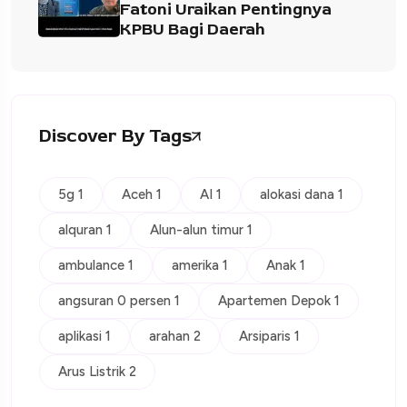
Fatoni Uraikan Pentingnya
KPBU Bagi Daerah
Discover By Tags
5g 1
Aceh 1
AI 1
alokasi dana 1
alquran 1
Alun-alun timur 1
ambulance 1
amerika 1
Anak 1
angsuran 0 persen 1
Apartemen Depok 1
aplikasi 1
arahan 2
Arsiparis 1
Arus Listrik 2