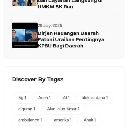
dan Layanan Langsung di
UMKM 5K Run
28 July, 2026
Dirjen Keuangan Daerah
Fatoni Uraikan Pentingnya
KPBU Bagi Daerah
Discover By Tags
5g 1
Aceh 1
AI 1
alokasi dana 1
alquran 1
Alun-alun timur 1
ambulance 1
amerika 1
Anak 1