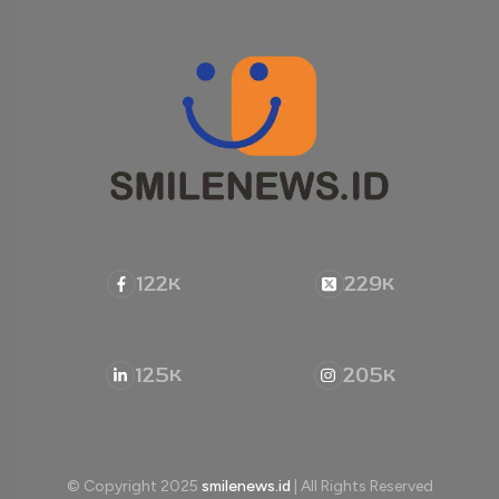
122
229
K
K
125
205
K
K
© Copyright 2025
smilenews.id
| All Rights Reserved