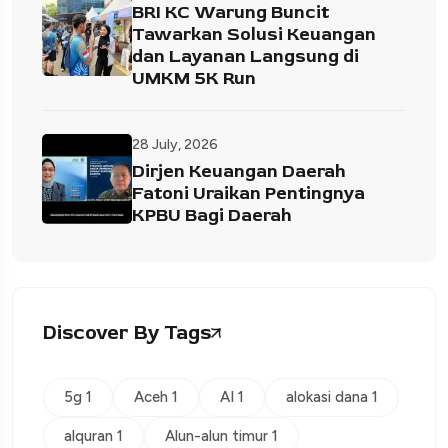
BRI KC Warung Buncit
Tawarkan Solusi Keuangan
dan Layanan Langsung di
UMKM 5K Run
28 July, 2026
Dirjen Keuangan Daerah
Fatoni Uraikan Pentingnya
KPBU Bagi Daerah
Discover By Tags
5g 1
Aceh 1
AI 1
alokasi dana 1
alquran 1
Alun-alun timur 1