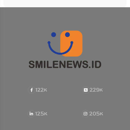
122
229
K
K
125
205
K
K