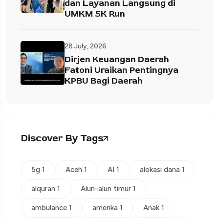
dan Layanan Langsung di
UMKM 5K Run
28 July, 2026
Dirjen Keuangan Daerah
Fatoni Uraikan Pentingnya
KPBU Bagi Daerah
Discover By Tags
5g 1
Aceh 1
AI 1
alokasi dana 1
alquran 1
Alun-alun timur 1
ambulance 1
amerika 1
Anak 1