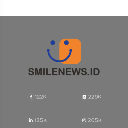
122
229
K
K
125
205
K
K