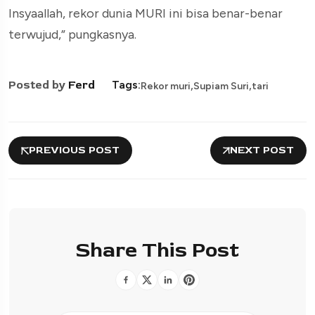
Insyaallah, rekor dunia MURI ini bisa benar-benar
terwujud,” pungkasnya.
,
,
Posted by
Ferd
Tags:
Rekor muri
Supiam Suri
tari
PREVIOUS POST
NEXT POST
Share This Post