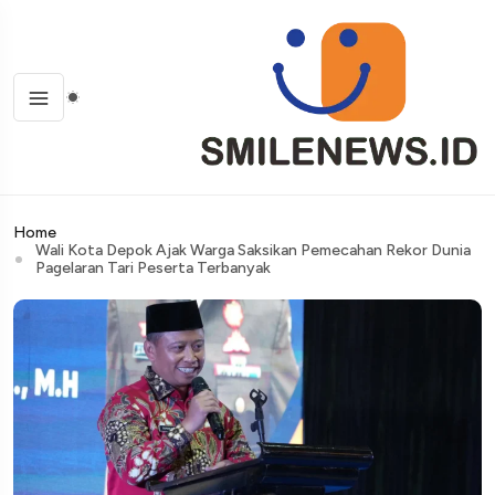
Home
Wali Kota Depok Ajak Warga Saksikan Pemecahan Rekor Dunia
Pagelaran Tari Peserta Terbanyak