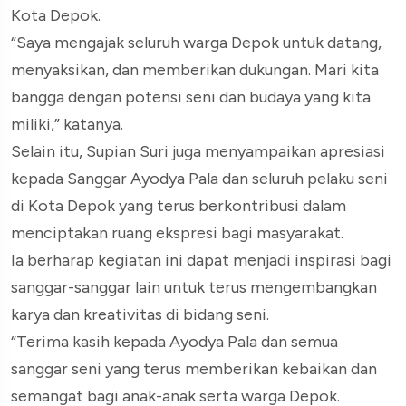
Kota Depok.
“Saya mengajak seluruh warga Depok untuk datang,
menyaksikan, dan memberikan dukungan. Mari kita
bangga dengan potensi seni dan budaya yang kita
miliki,” katanya.
Selain itu, Supian Suri juga menyampaikan apresiasi
kepada Sanggar Ayodya Pala dan seluruh pelaku seni
di Kota Depok yang terus berkontribusi dalam
menciptakan ruang ekspresi bagi masyarakat.
Ia berharap kegiatan ini dapat menjadi inspirasi bagi
sanggar-sanggar lain untuk terus mengembangkan
karya dan kreativitas di bidang seni.
“Terima kasih kepada Ayodya Pala dan semua
sanggar seni yang terus memberikan kebaikan dan
semangat bagi anak-anak serta warga Depok.