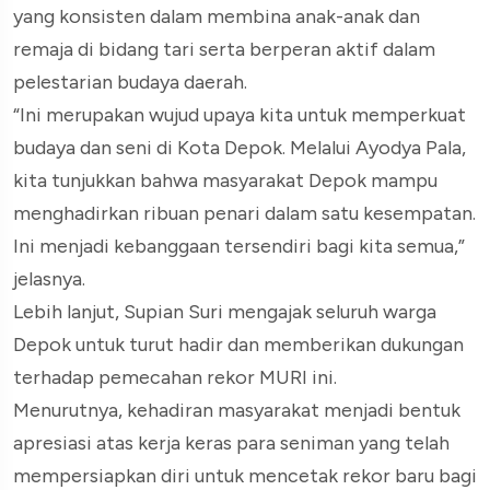
yang konsisten dalam membina anak-anak dan
remaja di bidang tari serta berperan aktif dalam
pelestarian budaya daerah.
“Ini merupakan wujud upaya kita untuk memperkuat
budaya dan seni di Kota Depok. Melalui Ayodya Pala,
kita tunjukkan bahwa masyarakat Depok mampu
menghadirkan ribuan penari dalam satu kesempatan.
Ini menjadi kebanggaan tersendiri bagi kita semua,”
jelasnya.
Lebih lanjut, Supian Suri mengajak seluruh warga
Depok untuk turut hadir dan memberikan dukungan
terhadap pemecahan rekor MURI ini.
Menurutnya, kehadiran masyarakat menjadi bentuk
apresiasi atas kerja keras para seniman yang telah
mempersiapkan diri untuk mencetak rekor baru bagi