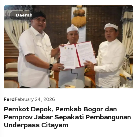
Daerah
Ferd
February 24, 2026
Pemkot Depok, Pemkab Bogor dan
Pemprov Jabar Sepakati Pembangunan
Underpass Citayam