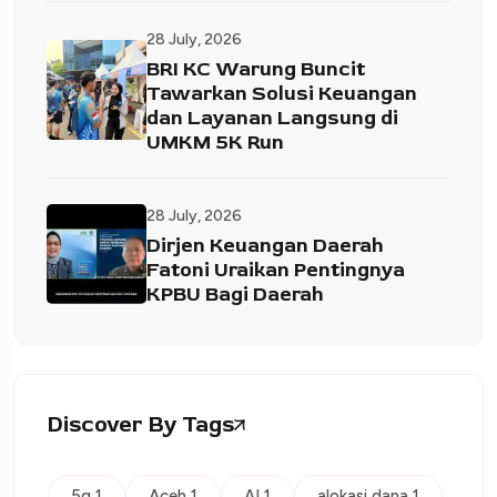
28 July, 2026
BRI KC Warung Buncit
Tawarkan Solusi Keuangan
dan Layanan Langsung di
UMKM 5K Run
28 July, 2026
Dirjen Keuangan Daerah
Fatoni Uraikan Pentingnya
KPBU Bagi Daerah
Discover By Tags
5g 1
Aceh 1
AI 1
alokasi dana 1