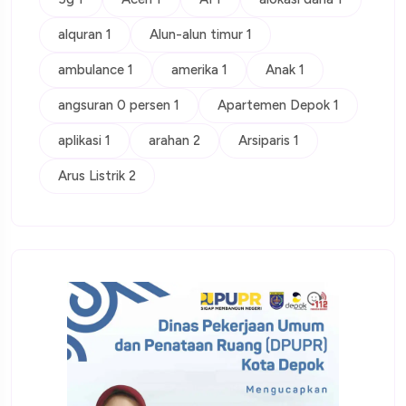
alquran 1
Alun-alun timur 1
ambulance 1
amerika 1
Anak 1
angsuran 0 persen 1
Apartemen Depok 1
aplikasi 1
arahan 2
Arsiparis 1
Arus Listrik 2