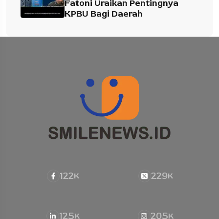
Fatoni Uraikan Pentingnya
KPBU Bagi Daerah
122
229
K
K
125
205
K
K