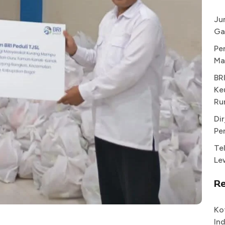
Ju
Ga
Pe
Ma
BR
Ke
Ru
Di
Pe
Te
Le
R
Ko
In