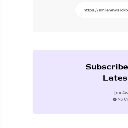
Subscribe
Lates
[mc4w
No Cr