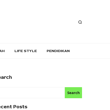
AH
LIFE STYLE
PENDIDIKAN
earch
Search
ecent Posts