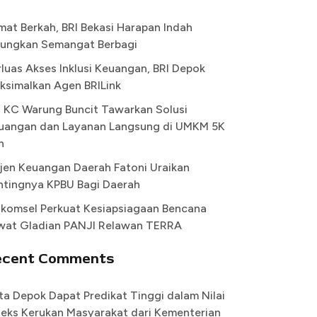
mat Berkah, BRI Bekasi Harapan Indah
ungkan Semangat Berbagi
rluas Akses Inklusi Keuangan, BRI Depok
ksimalkan Agen BRILink
I KC Warung Buncit Tawarkan Solusi
uangan dan Layanan Langsung di UMKM 5K
n
rjen Keuangan Daerah Fatoni Uraikan
ntingnya KPBU Bagi Daerah
lkomsel Perkuat Kesiapsiagaan Bencana
wat Gladian PANJI Relawan TERRA
ecent Comments
ta Depok Dapat Predikat Tinggi dalam Nilai
deks Kerukan Masyarakat dari Kementerian