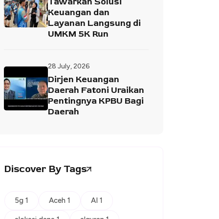
Tawarkan Solusi
Keuangan dan
Layanan Langsung di
UMKM 5K Run
28 July, 2026
Dirjen Keuangan
Daerah Fatoni Uraikan
Pentingnya KPBU Bagi
Daerah
Discover By Tags
5g 1
Aceh 1
AI 1