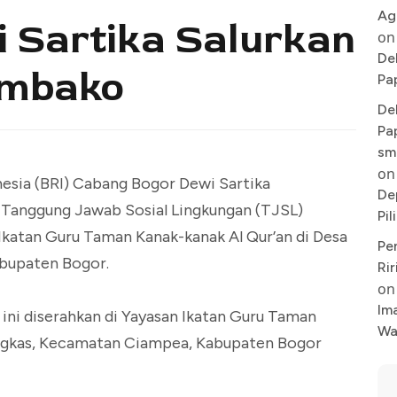
Ag
 Sartika Salurkan
on
De
embako
Pa
De
Pa
sm
on
esia (BRI) Cabang Bogor Dewi Sartika
De
 Tanggung Jawab Sosial Lingkungan (TJSL)
Pi
katan Guru Taman Kanak-kanak Al Qur’an di Desa
Pe
bupaten Bogor.
Rir
on
Im
ni diserahkan di Yayasan Ikatan Guru Taman
Wa
angkas, Kecamatan Ciampea, Kabupaten Bogor