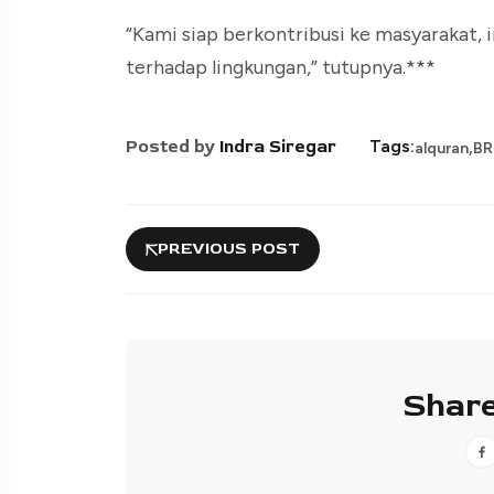
“Kami siap berkontribusi ke masyarakat, i
terhadap lingkungan,” tutupnya.***
,
Posted by
Indra Siregar
Tags:
alquran
BR
PREVIOUS POST
Share