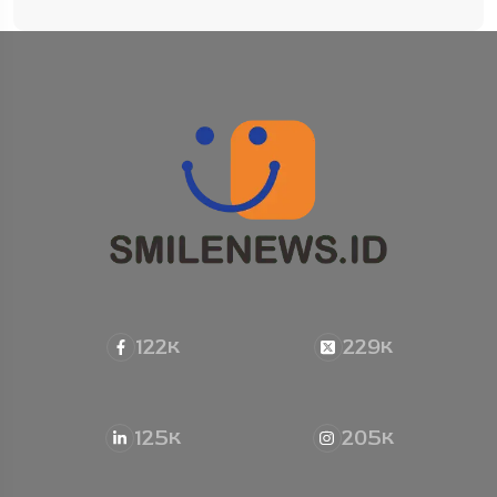
122
229
K
K
125
205
K
K