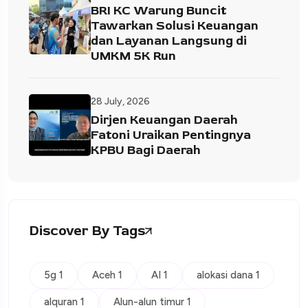
BRI KC Warung Buncit
Tawarkan Solusi Keuangan
dan Layanan Langsung di
UMKM 5K Run
28 July, 2026
Dirjen Keuangan Daerah
Fatoni Uraikan Pentingnya
KPBU Bagi Daerah
Discover By Tags
5g 1
Aceh 1
AI 1
alokasi dana 1
alquran 1
Alun-alun timur 1