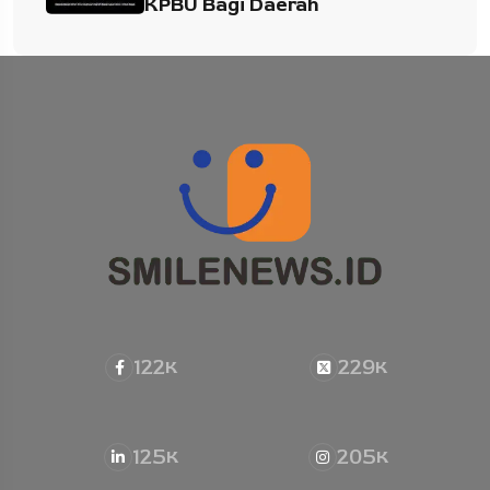
KPBU Bagi Daerah
122
229
K
K
125
205
K
K