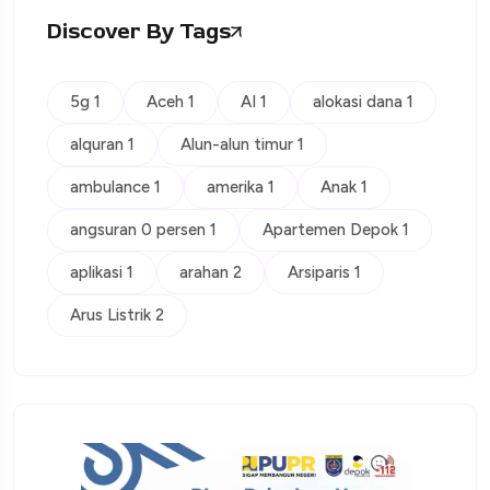
Discover By Tags
5g 1
Aceh 1
AI 1
alokasi dana 1
alquran 1
Alun-alun timur 1
ambulance 1
amerika 1
Anak 1
angsuran 0 persen 1
Apartemen Depok 1
aplikasi 1
arahan 2
Arsiparis 1
Arus Listrik 2