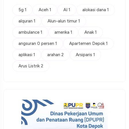
5g 1
Aceh 1
AI 1
alokasi dana 1
alquran 1
Alun-alun timur 1
ambulance 1
amerika 1
Anak 1
angsuran 0 persen 1
Apartemen Depok 1
aplikasi 1
arahan 2
Arsiparis 1
Arus Listrik 2