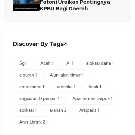
Fatoni Uraikan Pentingnya
KPBU Bagi Daerah
Discover By Tags
5g 1
Aceh 1
AI 1
alokasi dana 1
alquran 1
Alun-alun timur 1
ambulance 1
amerika 1
Anak 1
angsuran 0 persen 1
Apartemen Depok 1
aplikasi 1
arahan 2
Arsiparis 1
Arus Listrik 2