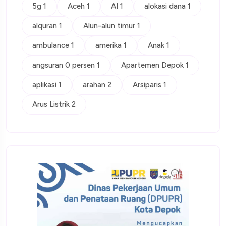
5g 1
Aceh 1
AI 1
alokasi dana 1
alquran 1
Alun-alun timur 1
ambulance 1
amerika 1
Anak 1
angsuran 0 persen 1
Apartemen Depok 1
aplikasi 1
arahan 2
Arsiparis 1
Arus Listrik 2