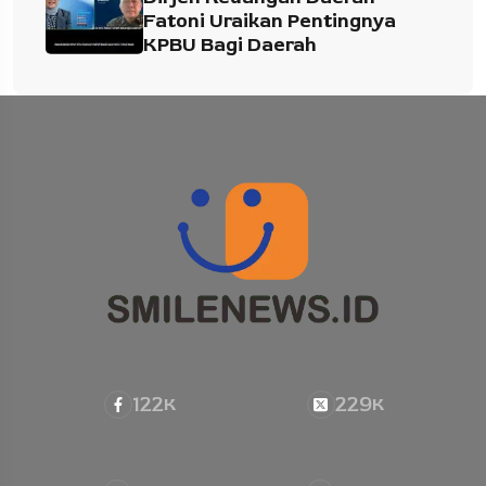
Fatoni Uraikan Pentingnya
KPBU Bagi Daerah
122
229
K
K