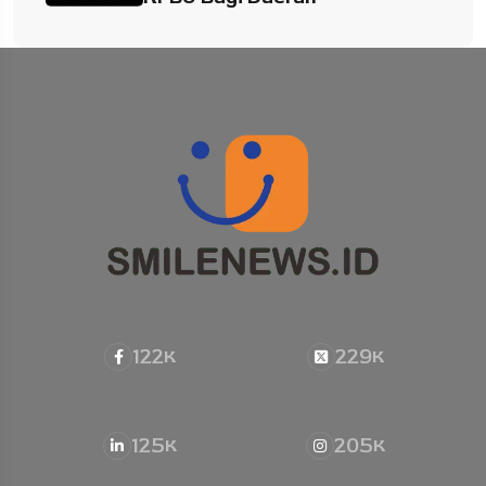
122
229
K
K
125
205
K
K